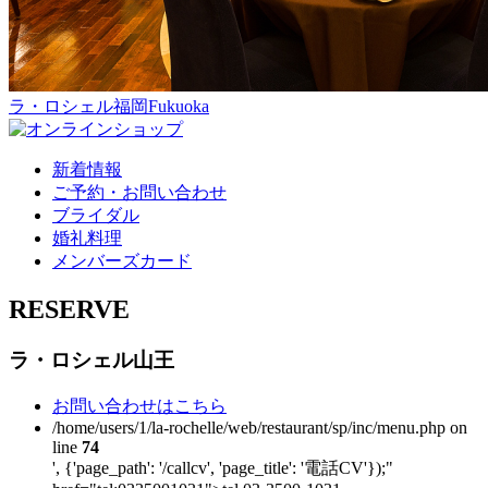
ラ・ロシェル福岡
Fukuoka
新着情報
ご予約・お問い合わせ
ブライダル
婚礼料理
メンバーズカード
RESERVE
ラ・ロシェル山王
お問い合わせはこちら
/home/users/1/la-rochelle/web/restaurant/sp/inc/menu.php on
line
74
', {'page_path': '/callcv', 'page_title': '電話CV'});"